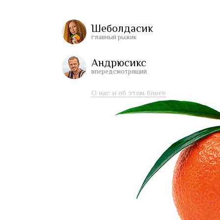
Шеболдасик
главный рыжик
Андрюсикс
впередсмотрящий
О нас и об этом блоге