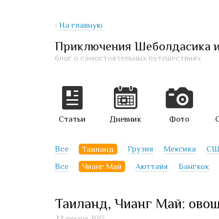
‹
На главную
Приключения Шеболдасика 
блог о самостоятельных путешествиях
Статьи
Дневник
Фото
Все
Таиланд
Грузия
Мексика
СШ
Все
Чианг Май
Аюттайя
Бангкок
Таиланд, Чианг Май: ово
22 января 2013