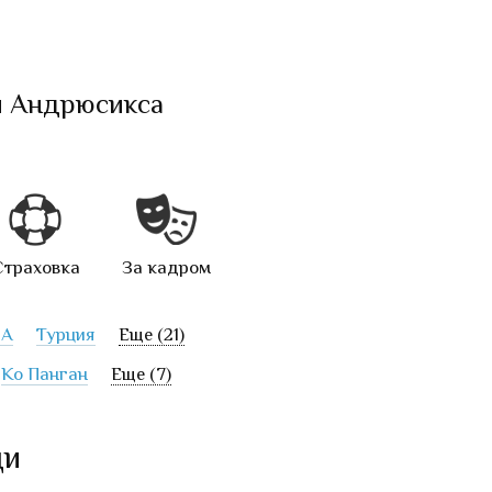
и Андрюсикса
Страховка
За кадром
А
Турция
Еще (21)
Ко Панган
Еще (7)
щи