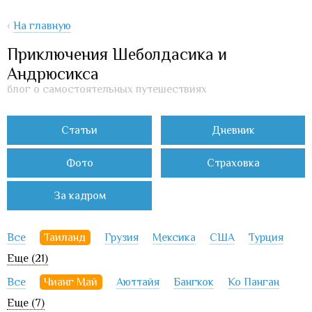
‹
На главную
Приключения Шеболдасика и
Андрюсикса
блог о самостоятельных путешествиях
Статьи
Дневник
Фото
Страховка
За кадром
Все
Таиланд
Грузия
Мексика
США
Турция
Еще (21)
Все
Чианг Май
Аюттайя
Бангкок
Ко Панган
Еще (7)