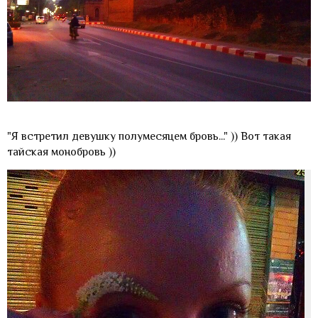
"Я встретил девушку полумесяцем бровь..." )) Вот такая
тайская монобровь ))