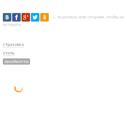
← поделись или сохрани, чтобы не
потерять
страховка
отель
авиабилеты