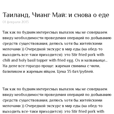
Таиланд, Чианг Май: и снова о еде
01 февраля 2013
Так как по будням интересных вылазок мы не совершаем
ввиду необходимости проведения операций по добыванию
средств существования, делюсь хотя бы житейскими
мелочами )) Очередной экскурс в мир еды (на обед-то
выходить все-таки приходится): это Stir fried pork with
chili and holy basil topper with fried egg. Ох и названьице...
На деле все гораздо проще: жареная свинина с чили,
базиликом и жареным яйцом. Цена 35 бат/рублей.
Так как по будням интересных вылазок мы не совершаем
ввиду необходимости проведения операций по добыванию
средств существования, делюсь хотя бы житейскими
мелочами )) Очередной экскурс в мир еды (на обед-то
выходить все-таки приходится): это Stir fried pork with