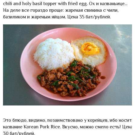
chili and holy basil topper with fried egg. Ох и названьице...
На деле все гораздо проще: жареная свинина с чили,
базиликом и жареным яйцом. Цена 35 бат/рублей.
Это блюдо, видимо, позаимствовано у корейцев, ибо носит
название Korean Pork Rice. Вкусно, можно смело есть! Цена
30 бат/рублей.