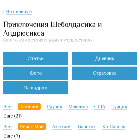
‹
На главную
Приключения Шеболдасика и
Андрюсикса
блог о самостоятельных путешествиях
Статьи
Дневник
Фото
Страховка
За кадром
Все
Таиланд
Грузия
Мексика
США
Турция
Еще (21)
Все
Чианг Май
Аюттайя
Бангкок
Ко Панган
Еще (7)