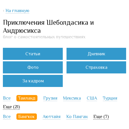
‹
На главную
Приключения Шеболдасика и
Андрюсикса
блог о самостоятельных путешествиях
Статьи
Дневник
Фото
Страховка
За кадром
Все
Таиланд
Грузия
Мексика
США
Турция
Еще (21)
Все
Бангкок
Аюттайя
Ко Панган
Еще (7)