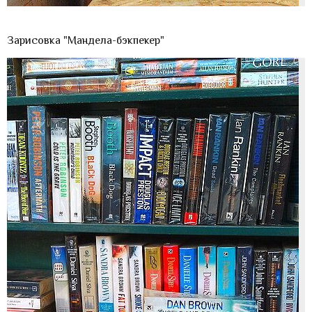
Зарисовка "Мандела-бэкпекер"