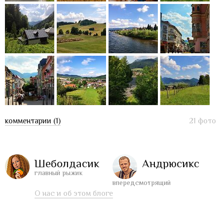
комментарии (1)
21 фото
Шеболдасик
Андрюсикс
главный рыжик
впередсмотрящий
О нас и об этом блоге