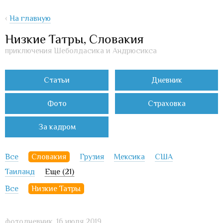
‹
На главную
Низкие Татры, Словакия
приключения Шеболдасика и Андрюсикса
Статьи
Дневник
Фото
Страховка
За кадром
Все
Словакия
Грузия
Мексика
США
Таиланд
Еще (21)
Все
Низкие Татры
фотодневник,
16 июля 2019