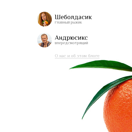
Шеболдасик
главный рыжик
Андрюсикс
впередсмотрящий
О нас и об этом блоге