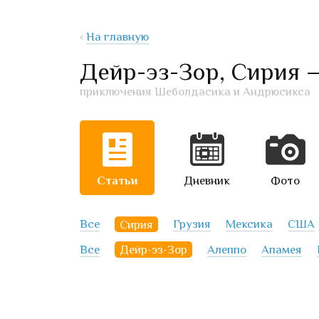
‹
На главную
Дейр-эз-Зор, Сирия 
приключения Шеболдасика и Андрюсикса
Статьи
Дневник
Фото
Все
Сирия
Грузия
Мексика
США
Все
Дейр-эз-Зор
Алеппо
Апамея