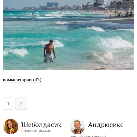
комментарии (43)
1
2
Шеболдасик
Андрюсикс
главный рыжик
впередсмотрящий