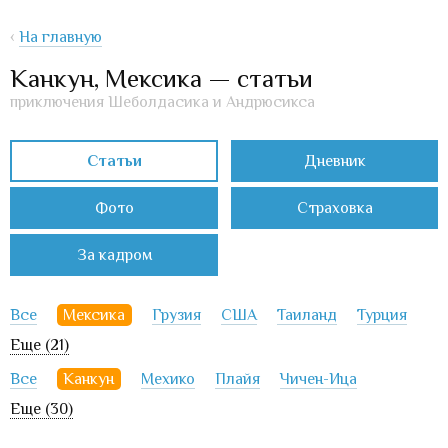
‹
На главную
Канкун, Мексика — статьи
приключения Шеболдасика и Андрюсикса
Статьи
Дневник
Фото
Страховка
За кадром
Все
Мексика
Грузия
США
Таиланд
Турция
Еще (21)
Все
Канкун
Мехико
Плайя
Чичен-Ица
Еще (30)