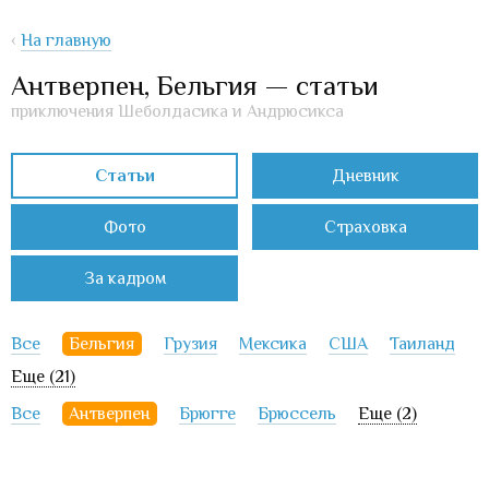
‹
На главную
Антверпен, Бельгия — статьи
приключения Шеболдасика и Андрюсикса
Статьи
Дневник
Фото
Страховка
За кадром
Все
Бельгия
Грузия
Мексика
США
Таиланд
Еще (21)
Все
Антверпен
Брюгге
Брюссель
Еще (2)