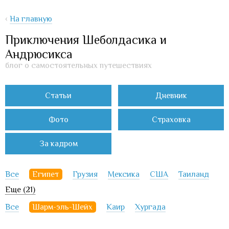
‹
На главную
Приключения Шеболдасика и
Андрюсикса
блог о самостоятельных путешествиях
Статьи
Дневник
Фото
Страховка
За кадром
Все
Египет
Грузия
Мексика
США
Таиланд
Еще (21)
Все
Шарм-эль-Шейх
Каир
Хургада