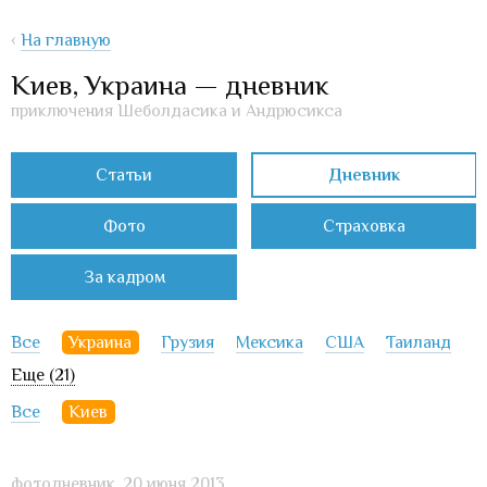
‹
На главную
Киев, Украина — дневник
приключения Шеболдасика и Андрюсикса
Статьи
Дневник
Фото
Страховка
За кадром
Все
Украина
Грузия
Мексика
США
Таиланд
Еще (21)
Все
Киев
фотодневник,
20 июня 2013