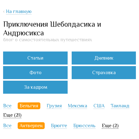
‹
На главную
Приключения Шеболдасика и
Андрюсикса
блог о самостоятельных путешествиях
Статьи
Дневник
Фото
Страховка
За кадром
Все
Бельгия
Грузия
Мексика
США
Таиланд
Еще (21)
Все
Антверпен
Брюгге
Брюссель
Еще (2)