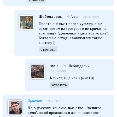
Шеболдасик
Анне
26.07.2016
Просто они пьют более культурно, не
сидят потом на тротуаре и не кричат на
всю улицу: "Девчонки, идите все ко мне".
Буквально сегодня наблюдали такую
картину ))
ответить
Анна
Шеболдасик
29.07.2016
Кричат, еще как кричат)))
ответить
Ярослав
21.12.2016
Да, у русских, конечно, пьянство - "великое
дело", но об ирландцах и англичанах тоже