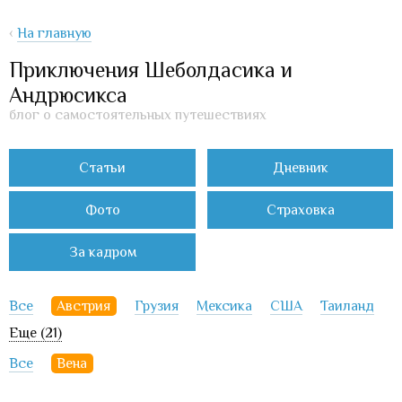
‹
На главную
Приключения Шеболдасика и
Андрюсикса
блог о самостоятельных путешествиях
Статьи
Дневник
Фото
Страховка
За кадром
Все
Австрия
Грузия
Мексика
США
Таиланд
Еще (21)
Все
Вена