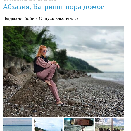
Абхазия, Багрипш: пора домой
Выдыхай, бобёр! Отпуск закончился.