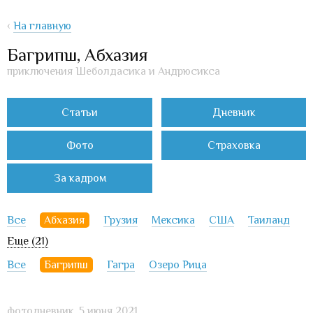
‹
На главную
Багрипш, Абхазия
приключения Шеболдасика и Андрюсикса
Статьи
Дневник
Фото
Страховка
За кадром
Все
Абхазия
Грузия
Мексика
США
Таиланд
Еще (21)
Все
Багрипш
Гагра
Озеро Рица
фотодневник,
5 июня 2021