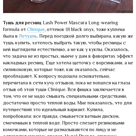
Тушь для ресниц
Lash Power Mascara Long-wearing
formula от
Clinique
, оттенок 01 black onyx, тоже куплена
была в
Летуаль
. Перед поездкой долго выбирала, какую же
тушь купить, хотелось выбрать такую, чтобы ресницы с
ней выглядели естественно, а не как у куклы. Оказалось,
что задача не из простых, нынче у дам в фаворитах эффект
накладных ресниц. Еще хотела щеточку с ворсинками, а не
силиконовую, которые тоже, как оказалось, сейчас
преобладают. К вопросу подошла основательно,
перечитала в сети кучу отзывов, пока не попался на глаза
отзыв об этой туши Clinique. Вся фишка заключается в
том, что ее не надо смывать специальными средствами,
достаточно просто теплой воды. Мне показалось, что для
путешествий это идеальный вариант. Купила,
попробовала: все правда, смывается ватным диском,
смоченным в теплой воде. Просто слезает резиновыми
комочками, которые не размазываются по лицу и не