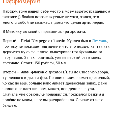
Парфюмерия
Парфюм тоже нашел себе место в моем многострадальном
рюкзаке )) Люблю всякие вкусные штучки, жалко, что
много с собой не возьмешь, дома-то целая артиллерия.
В Мексику со мной отправились три аромата.
Первый – Eclat D'Arpege от Lanvin. Куплен был в
Летуаль
,
поэтому не покидает ощущение, что это подделка, так как
держится ну очень плохо, выветривается буквально за
пару часов. Запах приятный, уже не первый раз в моем
арсенале. Стоит 1150 рублей, 30 мл.
Второй – мини-флакон c духами L`Eau de Chloe из набора,
купленного в дьюти фри. По описаниям аромат цветочный,
но как по мне, больше напоминает древесный запах, даже
немного отдает шипром, может, все дело в пачули.
Сначала мне совсем не понравился, показался резким и
вообще не моим, а потом распробовала. Сейчас от него
балдею.