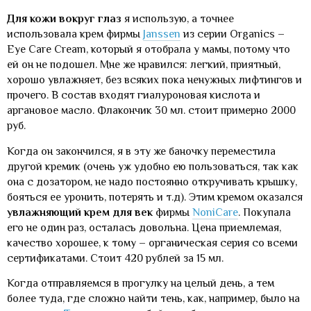
Для кожи вокруг глаз
я использую, а точнее
использовала крем фирмы
Janssen
из серии Organics –
Eye Care Cream, который я отобрала у мамы, потому что
ей он не подошел. Мне же нравился: легкий, приятный,
хорошо увлажняет, без всяких пока ненужных лифтингов и
прочего. В состав входят гиалуроновая кислота и
аргановое масло. Флакончик 30 мл. стоит примерно 2000
руб.
Когда он закончился, я в эту же баночку переместила
другой кремик (очень уж удобно ею пользоваться, так как
она с дозатором, не надо постоянно откручивать крышку,
бояться ее уронить, потерять и т.д). Этим кремом оказался
увлажняющий крем для век
фирмы
NoniCare
. Покупала
его не один раз, осталась довольна. Цена приемлемая,
качество хорошее, к тому – органическая серия со всеми
сертификатами. Стоит 420 рублей за 15 мл.
Когда отправляемся в прогулку на целый день, а тем
более туда, где сложно найти тень, как, например, было на