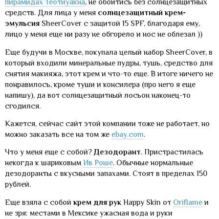
пирамидах Теотиуакна
, не обойтись без солнцезащитных
средств. Для лица у меня
солнцезащитный крем-
эмульсия
SheerCover c защитой 15 SPF, благодаря ему,
лицо у меня еще ни разу не обгорело и нос не облезал ))
Еще будучи в Москве, покупала целый набор SheerCover, в
который входили минеральные пудры, тушь, средство для
снятия макияжа, этот крем и что-то еще. В итоге ничего не
понравилось, кроме туши и консилера (про него я еще
напишу), да вот солнцезащитный лосьон наконец-то
сгодился.
Кажется, сейчас сайт этой компании тоже не работает, но
можно заказать все на том же
ebay.com
.
Что у меня еще с собой?
Дезодорант
. Пристрастилась
некогда к шариковым
Ив Роше
. Обычные нормальные
дезодоранты с вкусными запахами. Стоят в пределах 150
рублей.
Еще взяла с собой
крем для рук
Happy Skin от
Oriflame
и
не зря: местами в Мексике ужасная вода и руки