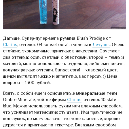
Дальше. Супер-пупер-мега
румяна
Blush Prodige от
Clarins
, оттенок 04 sunset coral, куплены в
Летуаль
. Очень
стойкие, экономичные, приятные в нанесении. Сочетают
два оттенка: один светлый с блестками, второй – темный
матовый, можно использовать отдельно, либо смешивать,
получая разные оттенки. Sunset coral – классный цвет,
щечки выглядят нежно и аппетитно, как пэрсик )) Цена
вопроса – 1300 рублей.
Взяты с собой еще и одноцветные
минеральные тени
Ombre Minerale, той же фирмы
Clarins
, оттенок 10 slate
blue. Можно использовать сухим или влажным способом,
что усиливает интенсивность цвета. Ими практически не
пользуюсь, но могу сказать, что тоже классные, хорошо
держатся и приятные по текстуре. Влажным способом