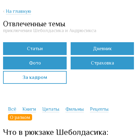
‹
На главную
Отвлеченные темы
приключения Шеболдасика и Андрюсикса
Статьи
Дневник
Фото
Страховка
За кадром
Всё
Книги
Цитаты
Фильмы
Рецепты
О разном
Что в рюкзаке Шеболдасика: