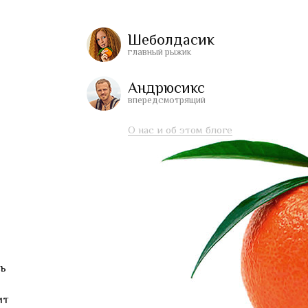
Шеболдасик
главный рыжик
Андрюсикс
впередсмотрящий
О нас и об этом блоге
сь
ит