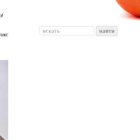
о!
икс